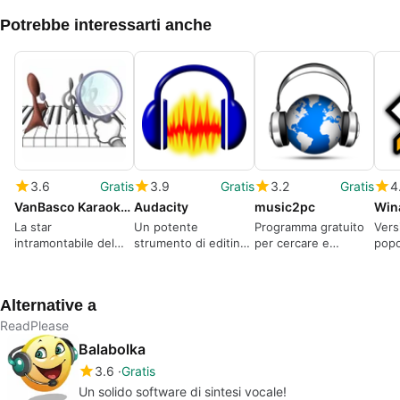
Potrebbe interessarti anche
3.6
Gratis
3.9
Gratis
3.2
Gratis
4
VanBasco Karaoke Player
Audacity
music2pc
Win
La star
Un potente
Programma gratuito
Vers
intramontabile del
strumento di editing
per cercare e
popo
karaoke
audio
scaricare brani
mult
musicali in MP3
Alternative a
ReadPlease
Balabolka
3.6
Gratis
Un solido software di sintesi vocale!