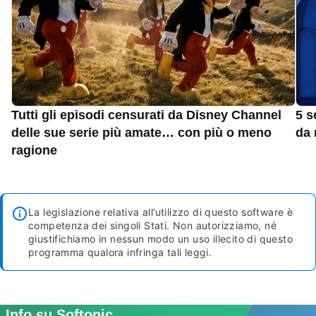
Tutti gli episodi censurati da Disney Channel
5 s
delle sue serie più amate… con più o meno
da 
ragione
La legislazione relativa all’utilizzo di questo software è
competenza dei singoli Stati. Non autorizziamo, né
giustifichiamo in nessun modo un uso illecito di questo
programma qualora infringa tali leggi.
Info su Softonic